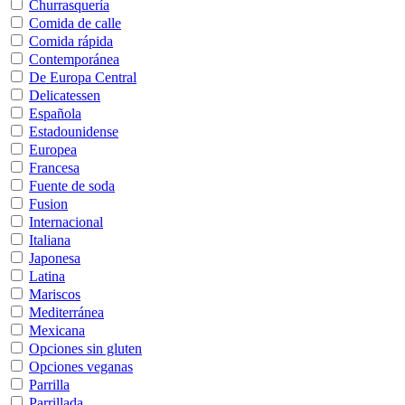
Churrasquería
Comida de calle
Comida rápida
Contemporánea
De Europa Central
Delicatessen
Española
Estadounidense
Europea
Francesa
Fuente de soda
Fusion
Internacional
Italiana
Japonesa
Latina
Mariscos
Mediterránea
Mexicana
Opciones sin gluten
Opciones veganas
Parrilla
Parrillada