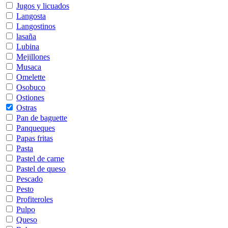
Jugos y licuados
Langosta
Langostinos
lasaña
Lubina
Mejillones
Musaca
Omelette
Osobuco
Ostiones
Ostras
Pan de baguette
Panqueques
Papas fritas
Pasta
Pastel de carne
Pastel de queso
Pescado
Pesto
Profiteroles
Pulpo
Queso