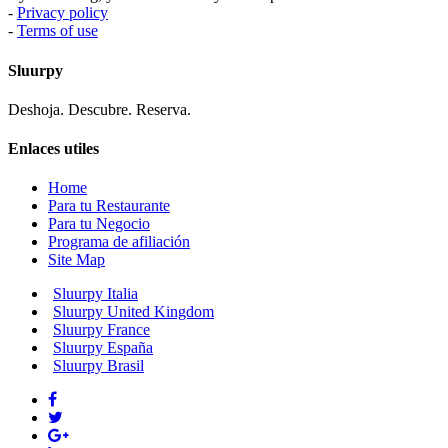
-
Privacy policy
-
Terms of use
Sluurpy
Deshoja. Descubre. Reserva.
Enlaces utiles
Home
Para tu Restaurante
Para tu Negocio
Programa de afiliación
Site Map
Sluurpy Italia
Sluurpy United Kingdom
Sluurpy France
Sluurpy España
Sluurpy Brasil