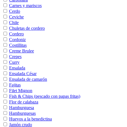
Carnes y mariscos
Cerdo
Ceviche
Chile
Chuletas de cordero
Cordero
Cordoniz
Costillitas
Creme Brulee
Crepes
Curry
Ensalada
Ensalada César
Ensalada de camarón
Fajitas
Filet Mignon
Fish & Chips (pescado con papas fritas)
Flor de calabaza
Hamburguesa
Hamburguesas
Huevos a la benedictina
Jamón crudo