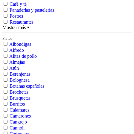
Café y té
Panaderías y pastelerías
Postres
Restaurantes
Mostrar más
Platos
Albóndigas
Alfredo
Alitas de pollo
Almejas
Atún
Berenjenas
Bolognesa
Botanas españolas
Brochetas
Brusquetas
Burritos
Calamares
Camarones
Cangrejo
Cannoli
Carbonara