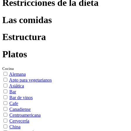
Restricciones de la dieta
Las comidas
Estructura
Platos
Cocina
Alemana
Apto para vegetarianos
Asiática
Bar
Bar de vinos
Cafe
Canadiense
Centroamericana
Cervecería
China