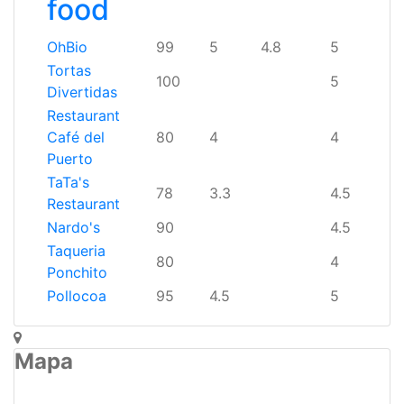
food
OhBio
99
5
4.8
5
Tortas
100
5
Divertidas
Restaurant
Café del
80
4
4
Puerto
TaTa's
78
3.3
4.5
Restaurant
Nardo's
90
4.5
Taqueria
80
4
Ponchito
Pollocoa
95
4.5
5
Mapa