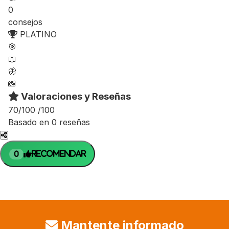
0
consejos
PLATINO
🎯
📖
🦋
📸
Valoraciones y Reseñas
70/100
/100
Basado en 0 reseñas
Recomendar
0
Mantente informado