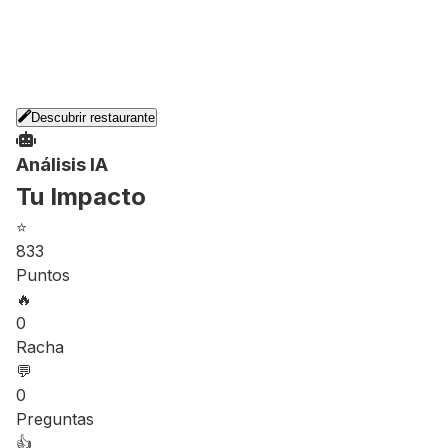
Descubrir restaurante
Análisis IA
Tu Impacto
⭐
833
Puntos
🔥
0
Racha
💬
0
Preguntas
👍