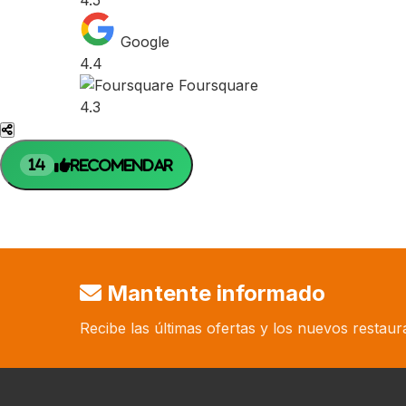
4.5
Google
4.4
Foursquare
4.3
Recomendar
14
Mantente informado
Recibe las últimas ofertas y los nuevos restaur