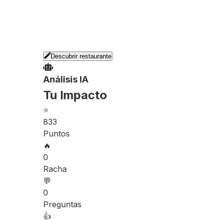
Descubrir restaurante
Análisis IA
Tu Impacto
⭐
833
Puntos
🔥
0
Racha
💬
0
Preguntas
👍