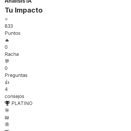
Análisis IA
Tu Impacto
⭐
833
Puntos
🔥
0
Racha
💬
0
Preguntas
👍
4
consejos
PLATINO
🎯
📖
🦋